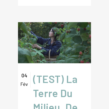
04
(TEST) La
Fév
Terre Du
Milieu, De