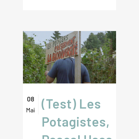
08
(test) Les
Mai
Potagistes,