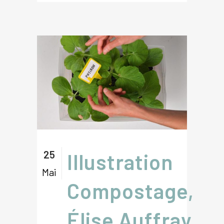
25
Illustration
Mai
Compostage,
Élise Auffray