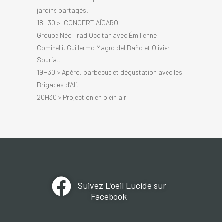
jardins partagés.
18H30 > CONCERT AÏGARO
Groupe Néo Trad Occitan avec Émilienne
Cominelli, Guillermo Magro del Baño et Olivier
Souriat.
19H30 > Apéro, barbecue et dégustation avec les
Brigades d’Ali.
20H30 > Projection en plein air
Suivez L’oeil Lucide sur
Facebook