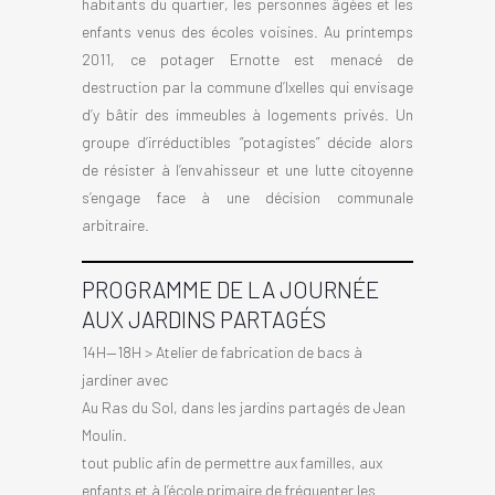
habitants du quartier, les personnes âgées et les
enfants venus des écoles voisines. Au printemps
2011, ce potager Ernotte est menacé de
destruction par la commune d’Ixelles qui envisage
d’y bâtir des immeubles à logements privés. Un
groupe d’irréductibles “potagistes” décide alors
de résister à l’envahisseur et une lutte citoyenne
s’engage face à une décision communale
arbitraire.
PROGRAMME DE LA JOURNÉE
AUX JARDINS PARTAGÉS
14H—18H > Atelier de fabrication de bacs à
jardiner avec
Au Ras du Sol, dans les jardins partagés de Jean
Moulin.
tout public afin de permettre aux familles, aux
enfants et à l’école primaire de fréquenter les