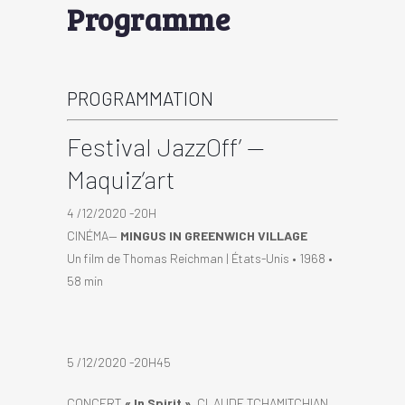
Programme
PROGRAMMATION
Festival JazzOff’ —
Maquiz’art
4 /12/2020 -20H
CINÉMA—
MINGUS IN GREENWICH VILLAGE
Un film de Thomas Reichman | États-Unis • 1968 •
58 min
5 /12/2020 -20H45
CONCERT
« In Spirit »
, CLAUDE TCHAMITCHIAN