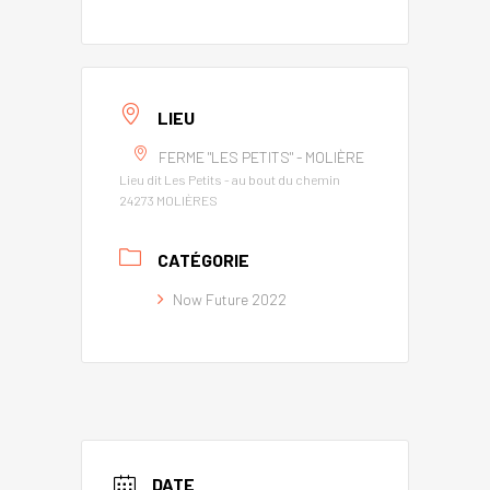
LIEU
FERME "LES PETITS" - MOLIÈRE
Lieu dit Les Petits - au bout du chemin
24273 MOLIÈRES
CATÉGORIE
Now Future 2022
DATE