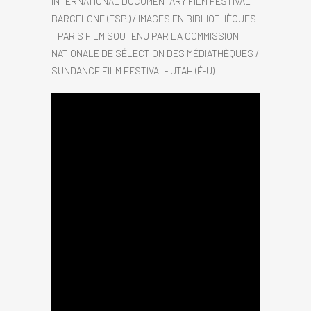
INTERNATIONAL DOCUMENTARY FILM FESTIVAL
BARCELONE (ESP.) / IMAGES EN BIBLIOTHÈQUES
– PARIS FILM SOUTENU PAR LA COMMISSION
NATIONALE DE SÉLECTION DES MÉDIATHÈQUES /
SUNDANCE FILM FESTIVAL- UTAH (É-U)