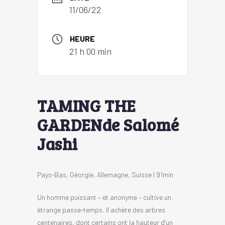
11/06/22
HEURE
21 h 00 min
TAMING THE
GARDENde Salomé
Jashi
Pays-Bas, Géorgie, Allemagne, Suisse | 91min
Un homme puissant – et anonyme – cultive un
étrange passe-temps. Il achète des arbres
centenaires, dont certains ont la hauteur d’un