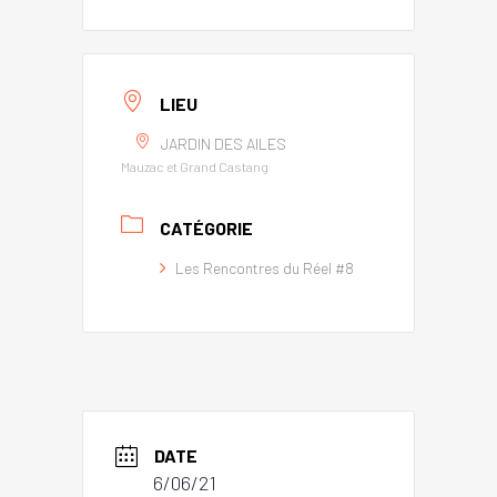
LIEU
JARDIN DES AILES
Mauzac et Grand Castang
CATÉGORIE
Les Rencontres du Réel #8
DATE
6/06/21