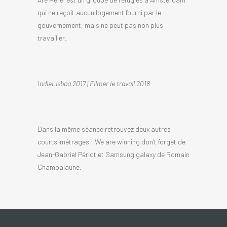
qui ne reçoit aucun logement fourni par le
gouvernement, mais ne peut pas non plus
travailler.
IndieLisboa 2017 | Filmer le travail 2018
Dans la même séance retrouvez deux autres
courts-métrages : We are winning don’t forget de
Jean-Gabriel Périot et Samsung galaxy de Romain
Champalaune.