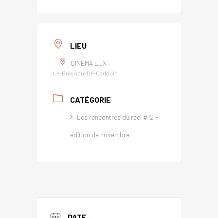
LIEU
CINÉMA LUX
Le-Buisson-De-Cadouin
CATÉGORIE
Les rencontres du réel #12 -
édition de novembre
DATE