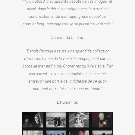
“Il y a d’abord la saisissante beauté de ces images, et
aussi, dans le détail des séquences, le travail de
sonorisation et de montage, grâce auquel ce
premier long -métrage trouve sa pulsation véritable.”
Cahiers du Cinéma
“Benoit Perraud a réussi une splendide collection
d’archives filmée de la vue à la campagne et sur les
bords de mer en Poitou Charentes au XXe siècle. Par
son savant, travail de compilation, il nous fait
entrevoir une partie de la richesse de ce qu’on
nommait autre fois, la France profonde.”
L’Humanité.