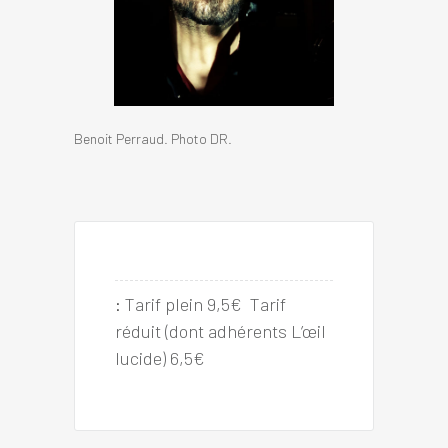
Benoit Perraud. Photo DR.
:
Tarif plein 9,5€  Tarif 
réduit (dont adhérents L’œil 
lucide) 6,5€