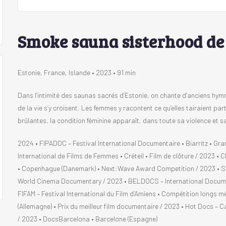
Smoke sauna sisterhood de
Estonie, France, Islande • 2023 • 91 min
Dans l’intimité des saunas sacrés d’Estonie, on chante d’anciens hymne
de la vie s’y croisent. Les femmes y racontent ce qu’elles tairaient part
brûlantes, la condition féminine apparaît, dans toute sa violence et sa
2024 • FIPADOC – Festival International Documentaire • Biarritz • Gra
International de Films de Femmes • Créteil • Film de clôture / 2023 
• Copenhague (Danemark) • Next:Wave Award Competition / 2023 • Sun
World Cinema Documentary / 2023 • BELDOCS – International Document
FIFAM – Festival International du Film d’Amiens • Compétition longs 
(Allemagne) • Prix du meilleur film documentaire / 2023 • Hot Docs –
/ 2023 • DocsBarcelona • Barcelone (Espagne)