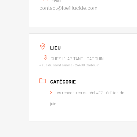
EMAIL
contact@loeillucide.com
LIEU
CHEZ L'HABITANT - CADOUIN
4 rue du saint suaire - 24480 Cadouin
CATÉGORIE
Les rencontres du réel #12 - édition de
juin