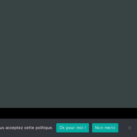
L'asso
Contact
Mentions légales
CGU
us acceptez cette politique.
Ok pour moi !
Non merci