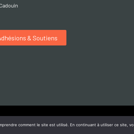
Cadouin
Adhésions & Soutiens
©2021-2024. L'oeil Lucide. Tout droits réservés.
endre comment le site est utilisé. En continuant à utiliser ce site, vo