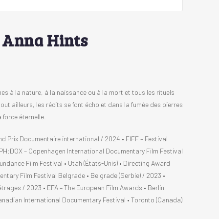
 Anna Hints
s à la nature, à la naissance ou à la mort et tous les rituels
out ailleurs, les récits se font écho et dans la fumée des pierres
 force éternelle.
nd Prix Documentaire international / 2024 • FIFF – Festival
• CPH:DOX – Copenhagen International Documentary Film Festival
dance Film Festival • Utah (États-Unis) • Directing Award
ary Film Festival Belgrade • Belgrade (Serbie) / 2023 •
métrages / 2023 • EFA – The European Film Awards • Berlin
 Canadian International Documentary Festival • Toronto (Canada)