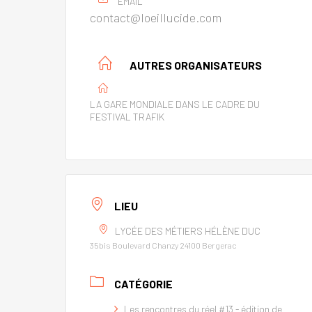
EMAIL
contact@loeillucide.com
AUTRES ORGANISATEURS
LA GARE MONDIALE DANS LE CADRE DU
FESTIVAL TRAFIK
LIEU
LYCÉE DES MÉTIERS HÉLÈNE DUC
35bis Boulevard Chanzy 24100 Bergerac
CATÉGORIE
Les rencontres du réel #13 - édition de