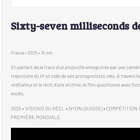
Sixty-seven milliseconds d
France • 2025 • 15 min
En partant de la trace d’un projectile enregistrée par une camér
trajectoire du tir et celle de ses protagonistes clés. À traver
ordinateur et le récit d’une victime, le film questionne avec forc
excès.
2025 • VISIONS DU RÉEL • NYON (SUISSE) • COMPÉTITI
PREMIÈRE MONDIALE