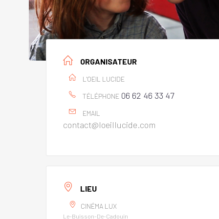
ORGANISATEUR
L'OEIL LUCIDE
06 62 46 33 47
TÉLÉPHONE
EMAIL
contact@loeillucide.com
LIEU
CINÉMA LUX
Le-Buisson-De-Cadouin