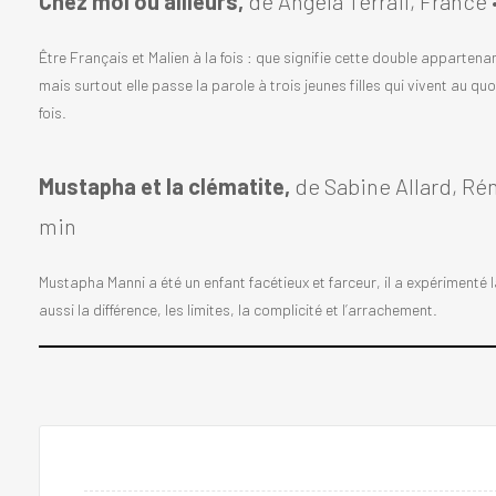
Chez moi ou ailleurs,
de Angela Terrail, France 
Être Français et Malien à la fois : que signifie cette double appartena
mais surtout elle passe la parole à trois jeunes filles qui vivent au quo
fois.
Mustapha et la clématite,
de Sabine Allard, Ré
min
Mustapha Manni a été un enfant facétieux et farceur, il a expériment
aussi la différence, les limites, la complicité et l’arrachement.