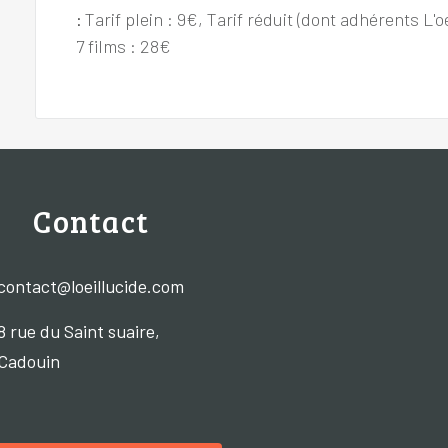
:
Tarif plein : 9€, Tarif réduit (dont adhérents L'oe
7 films : 28€
Contact
contact@loeillucide.com
8 rue du Saint suaire,
Cadouin