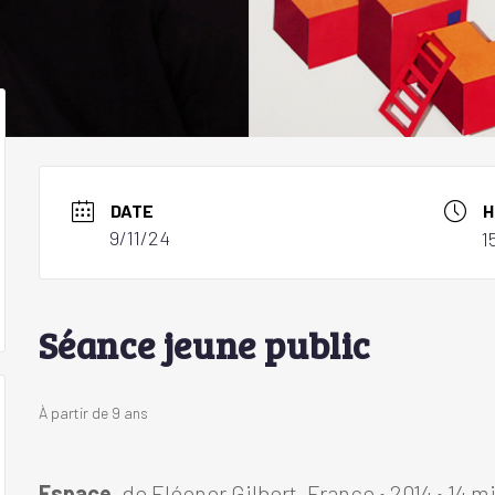
DATE
H
9/11/24
1
Séance jeune public
À partir de 9 ans
Espace,
de Eléonor Gilbert, France • 2014 • 14 m