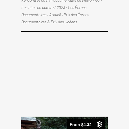
Rencontres du film documentaire de Mellionnec •
Les films du comité / 2023 • Les Écrans
Documentaires • Arcueil • Prix des Écrans
Documentaires & Prix des lycéens