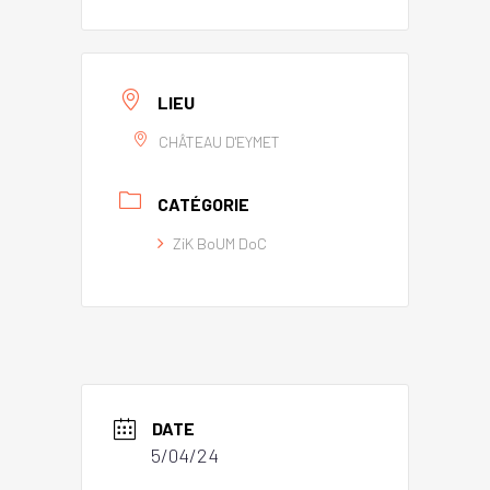
LIEU
CHÂTEAU D'EYMET
CATÉGORIE
ZiK BoUM DoC
DATE
5/04/24