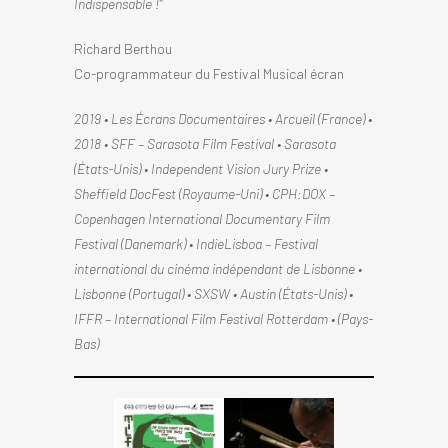
Indispensable !”
Richard Berthou
Co-programmateur du Festival Musical écran
2019 • Les Écrans Documentaires • Arcueil (France) •
2018 • SFF – Sarasota Film Festival • Sarasota
(États-Unis) • Independent Vision Jury Prize •
Sheffield DocFest (Royaume-Uni) • CPH:DOX –
Copenhagen International Documentary Film
Festival (Danemark) • IndieLisboa – Festival
international du cinéma indépendant de Lisbonne •
Lisbonne (Portugal) • SXSW • Austin (États-Unis) •
IFFR – International Film Festival Rotterdam • (Pays-
Bas)