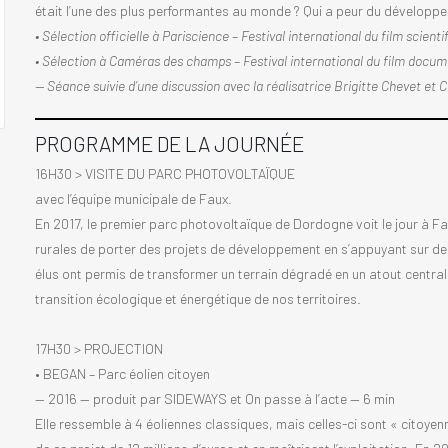
était l’une des plus performantes au monde ? Qui a peur du développem
• Sélection officielle à Pariscience – Festival international du film scienti
• Sélection à Caméras des champs – Festival international du film documen
— Séance suivie d’une discussion avec la réalisatrice Brigitte Chevet e
PROGRAMME DE LA JOURNÉE
16H30 > VISITE DU PARC PHOTOVOLTAÏQUE
avec l’équipe municipale de Faux.
En 2017, le premier parc photovoltaïque de Dordogne voit le jour à 
rurales de porter des projets de développement en s’appuyant sur des 
élus ont permis de transformer un terrain dégradé en un atout centra
transition écologique et énergétique de nos territoires.
17H30 > PROJECTION
• BEGAN – Parc éolien citoyen
— 2016 — produit par SIDEWAYS et On passe à l’acte — 6 min
Elle ressemble à 4 éoliennes classiques, mais celles-ci sont « citoye