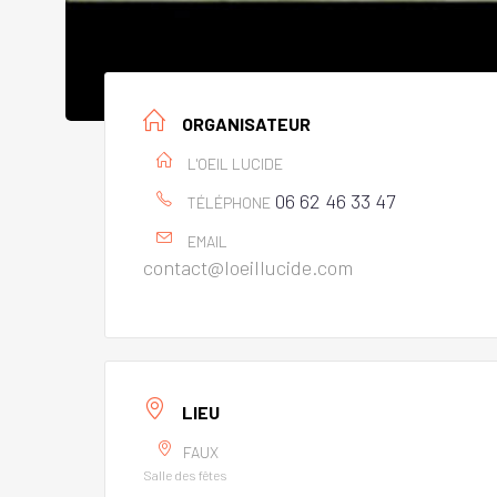
ORGANISATEUR
L'OEIL LUCIDE
06 62 46 33 47
TÉLÉPHONE
EMAIL
contact@loeillucide.com
LIEU
FAUX
Salle des fêtes