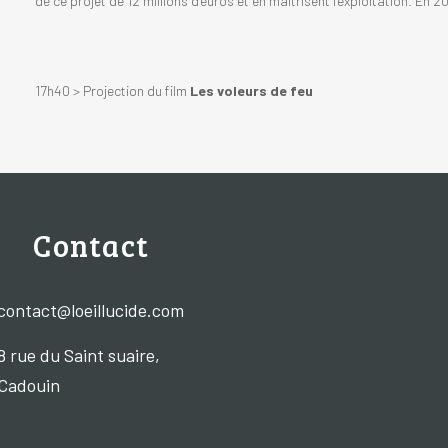
de ce projet de 12 millions d’euros et en maîtrisent l’exploitation. En 2
17h40 > Projection du film
Les voleurs de feu
Contact
contact@loeillucide.com
8 rue du Saint suaire,
Cadouin