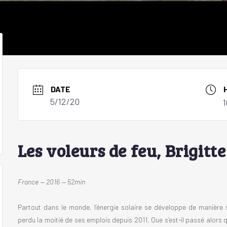
DATE
5/12/20
1
Les voleurs de feu, Brigitt
France — 2016 — 52min
Partout dans le monde, l’énergie solaire se développe de manière 
perdu la moitié de ses emplois depuis 2011. Que s’est-il passé alors