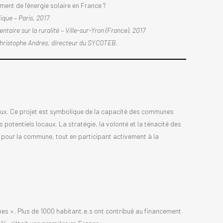
ent de l’énergie solaire en France ?
fique – Paris, 2017
taire sur la ruralité – Ville-sur-Yron (France), 2017
t Christophe Andres, directeur du SYCOTEB.
Faux. Ce projet est symbolique de la capacité des communes
potentiels locaux. La stratégie, la volonté et la ténacité des
l pour la commune, tout en participant activement à la
nnes ». Plus de 1000 habitant.e.s ont contribué au financement