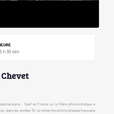
HEURE
6 h 30 min
e Chevet
spectaculaire… Sauf en France où la filière photovoltaïque a
 que, dans les années 70, la recherche photovoltaïque française