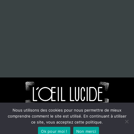
Nous utilisons des cookies pour nous permettre de mieux
comprendre comment le site est utilisé. En continuant à utiliser
©2021-2024. L'oeil Lucide. Tout droits réservés.
ce site, vous acceptez cette politique.
Ok pour moi !
Non merci
L'asso
Contact
Mentions légales
CGU