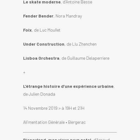
Le skate moderne
, d’Antoine Besse
Fender Bender
, Nora Mandray
Foix
, de Luc Moullet
Under Construction
, de Llu Zhenchen
Lisboa Orchestra
, de Guillaume Delaperriere
+
L’étrange histoire d’une expérience urbaine
,
de Julien Donada
14 Novembre 2019 > à 19H et 21H
Ali’mentation Générale • Bergerac
Disneyland, mon vieux pays natal
, d’Arnaud