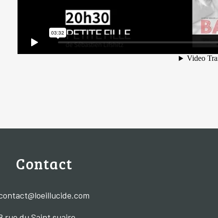
Contact
contact@loeillucide.com
8 rue du Saint suaire,