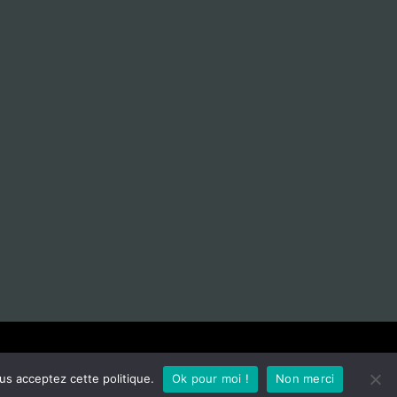
L'asso
Contact
Mentions légales
CGU
us acceptez cette politique.
Ok pour moi !
Non merci