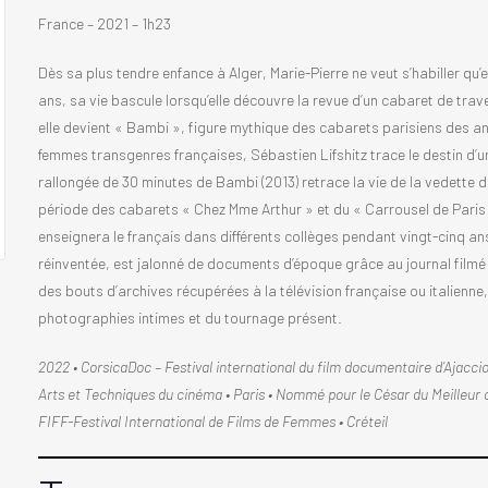
France – 2021 – 1h23
Dès sa plus tendre enfance à Alger, Marie-Pierre ne veut s’habiller q
ans, sa vie bascule lorsqu’elle découvre la revue d’un cabaret de trav
elle devient « Bambi », figure mythique des cabarets parisiens des a
femmes transgenres françaises, Sébastien Lifshitz trace le destin d’
rallongée de 30 minutes de Bambi (2013) retrace la vie de la vedette 
période des cabarets « Chez Mme Arthur » et du « Carrousel de Paris 
enseignera le français dans différents collèges pendant vingt-cinq an
réinventée, est jalonné de documents d’époque grâce au journal filmé
des bouts d’archives récupérées à la télévision française ou italienne, d
photographies intimes et du tournage présent.
2022 • CorsicaDoc – Festival international du film documentaire d’Ajacci
Arts et Techniques du cinéma • Paris • Nommé pour le César du Meilleur c
FIFF-Festival International de Films de Femmes • Créteil