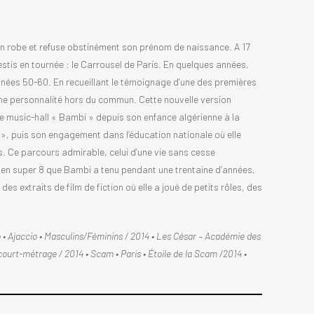
u’en robe et refuse obstinément son prénom de naissance. A 17
estis en tournée : le Carrousel de Paris. En quelques années,
nnées 50-60. En recueillant le témoignage d’une des premières
une personnalité hors du commun. Cette nouvelle version
de music-hall « Bambi » depuis son enfance algérienne à la
», puis son engagement dans l’éducation nationale où elle
s. Ce parcours admirable, celui d’une vie sans cesse
 en super 8 que Bambi a tenu pendant une trentaine d’années,
es extraits de film de fiction où elle a joué de petits rôles, des
o • Ajaccio • Masculins/Féminins / 2014 • Les César – Académie des
ourt-métrage / 2014 • Scam • Paris • Étoile de la Scam /2014 •