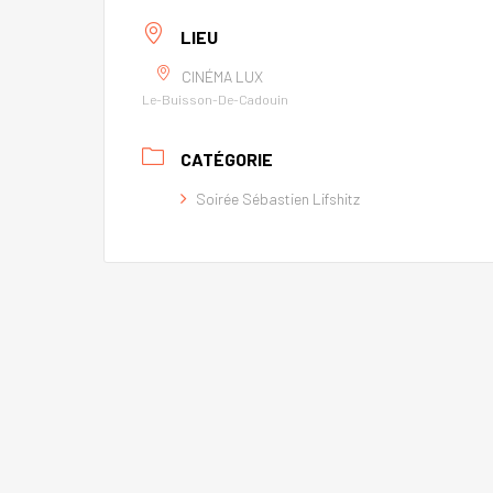
LIEU
CINÉMA LUX
Le-Buisson-De-Cadouin
CATÉGORIE
Soirée Sébastien Lifshitz