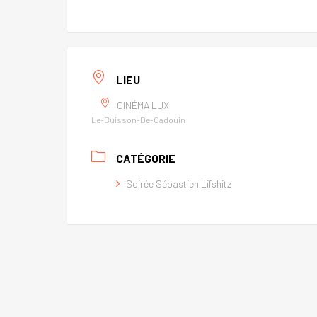
LIEU
CINÉMA LUX
Le-Buisson-De-Cadouin
CATÉGORIE
Soirée Sébastien Lifshitz