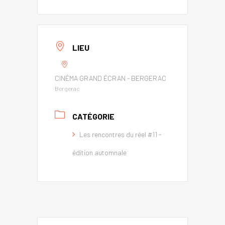
LIEU
CINÉMA GRAND ÉCRAN - BERGERAC
Bergerac
CATÉGORIE
Les rencontres du réel #11 -
édition automnale