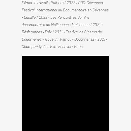
Filmer le travail • Poitiers / 2022 • DOC-Cévennes –
Festival International du Documentaire en Cévennes
• Lasalle / 2022 • Les Rencontres du film
documentaire de Mellionnec • Mellionnec / 2021 •
Résistances • Foix / 2021 • Festival de Cinéma de
Douarnenez – Gouel Ar Filmou • Douarnenez / 2021 •
Champs-Élysées Film Festival • Paris