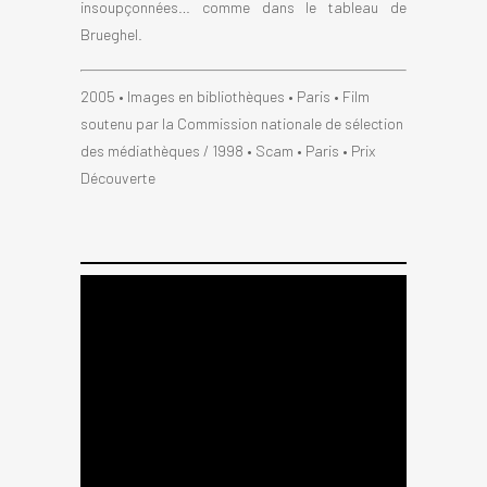
insoupçonnées… comme dans le tableau de
Brueghel.
2005 • Images en bibliothèques • Paris • Film
soutenu par la Commission nationale de sélection
des médiathèques / 1998 • Scam • Paris • Prix
Découverte