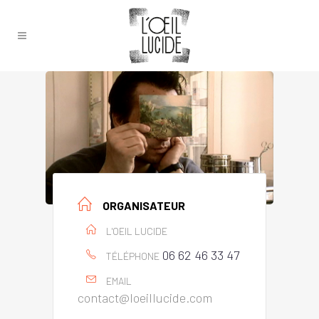
ORGANISATEUR
L'OEIL LUCIDE
06 62 46 33 47
TÉLÉPHONE
EMAIL
contact@loeillucide.com