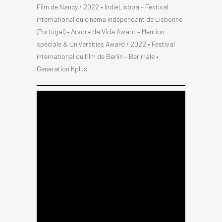
Film de Nancy / 2022 • IndieLisboa – Festival
international du cinéma indépendant de Lisbonne
(Portugal) • Árvore da Vida Award – Mention
spéciale & Universities Award / 2022 • Festival
international du film de Berlin – Berlinale •
Generation Kplus