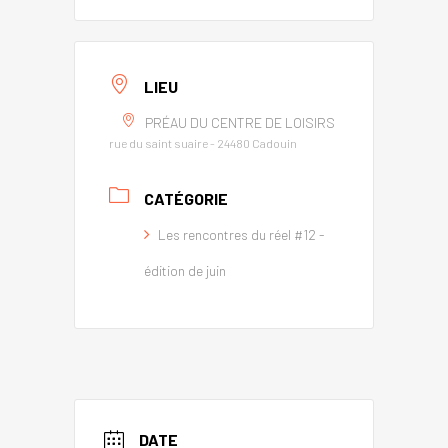
LIEU
PRÉAU DU CENTRE DE LOISIRS
rue du saint suaire - 24480 Cadouin
CATÉGORIE
Les rencontres du réel #12 -
édition de juin
DATE