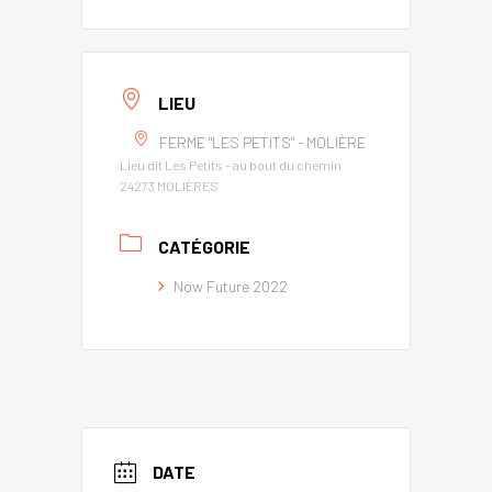
LIEU
FERME "LES PETITS" - MOLIÈRE
Lieu dit Les Petits - au bout du chemin
24273 MOLIÈRES
CATÉGORIE
Now Future 2022
DATE