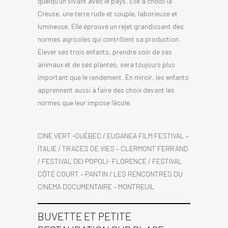
quelqu’un vivant avec le pays. Elle a choisi la
Creuse, une terre rude et souple, laborieuse et
lumineuse. Elle éprouve un rejet grandissant des
normes agricoles qui contrôlent sa production.
Élever ses trois enfants, prendre soin de ses
animaux et de ses plantes, sera toujours plus
important que le rendement. En miroir, les enfants
apprennent aussi à faire des choix devant les
normes que leur impose l’école.
CINE VERT -QUÉBEC / EUGANEA FILM FESTIVAL –
ITALIE / TRACES DE VIES – CLERMONT FERRAND
/ FESTIVAL DEI POPOLI- FLORENCE / FESTIVAL
CÔTÉ COURT – PANTIN / LES RENCONTRES DU
CINEMA DOCUMENTAIRE – MONTREUIL
BUVETTE ET PETITE