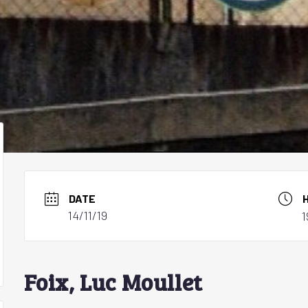
DATE
14/11/19
1
Foix, Luc Moullet