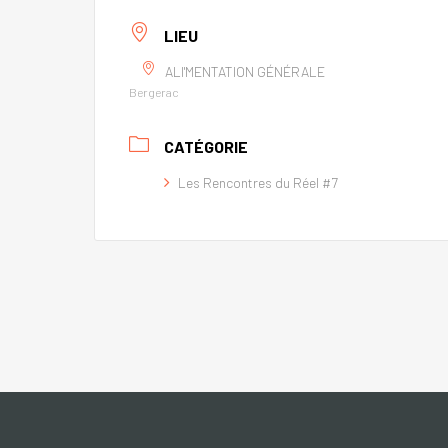
LIEU
ALI'MENTATION GÉNÉRALE
Bergerac
CATÉGORIE
Les Rencontres du Réel #7