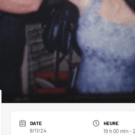
DATE
HEURE
8/11/24
19 h 00 min - 