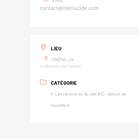
EMAIL
contact@loeillucide.com
LIEU
CINÉMA LUX
Le-Buisson-De-Cadouin
CATÉGORIE
Les rencontres du réel #12 - édition de
novembre