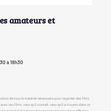
ues amateurs et
h30 à 18h30
osition de tous le matériel nécessaire pour regarder des films
avec ses films, ceux qu’il connaît, ceux qu’il a trouvés dans un
 tout son matériel à disposition et accompagne à leur diffusion,