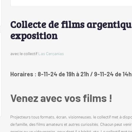
Collecte de films argentiq
exposition
avec le collectif
Las Cercanias
Horaires : 8-11-24 de 19h à 21h / 9-11-24 de 14
Venez avec vos films !
Projecteurs tous formats, écran, visionneuses, le collectif met à disp
de famille, des films amateurs et autres curiosités. Chacun peut venir 
grenier ou un vide-grenier, ceux dont il a hérité, etc. Le collectif met