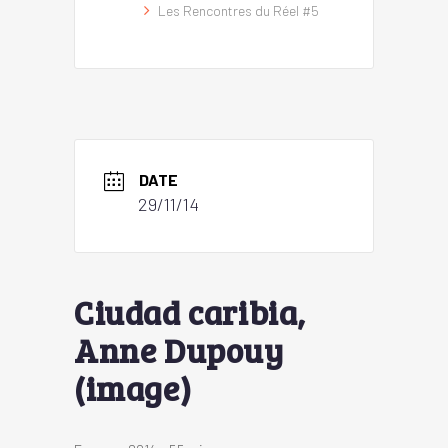
Les Rencontres du Réel #5
DATE
29/11/14
Ciudad caribia,
Anne Dupouy
(image)