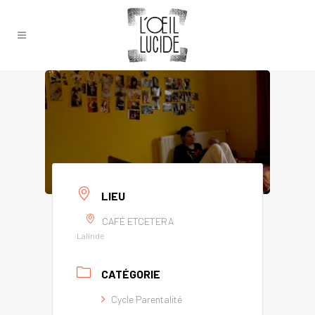
LIEU
CAFÉ ETCETERA
Lalinde
CATÉGORIE
Cycle Parentalité