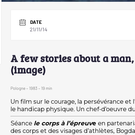
DATE
21/11/14
A few stories about a man
(image)
Pologne – 1983 – 19 min
Un film sur le courage, la persévérance e
le handicap physique. Un chef-d’oeuvre d
Séance
le corps à l’épreuv
e
en partenari
des corps et des visages d’athlètes, Bog