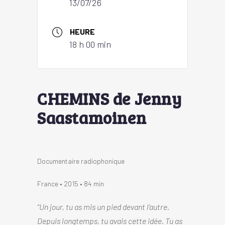
13/07/26
HEURE
18 h 00 min
CHEMINS de Jenny
Saastamoinen
Documentaire radiophonique
France • 2015 • 84 min
“Un jour, tu as mis un pied devant l’autre.
Depuis longtemps, tu avais cette idée. Tu as