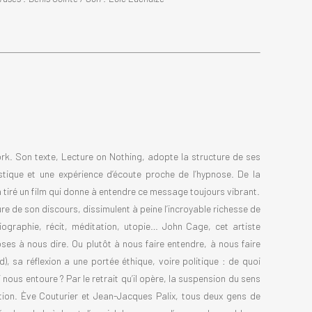
rk. Son texte, Lecture on Nothing, adopte la structure de ses
stique et une expérience d’écoute proche de l’hypnose. De la
a tiré un film qui donne à entendre ce message toujours vibrant.
rture de son discours, dissimulent à peine l’incroyable richesse de
iographie, récit, méditation, utopie… John Cage, cet artiste
es à nous dire. Ou plutôt à nous faire entendre, à nous faire
), sa réflexion a une portée éthique, voire politique : de quoi
ous entoure ? Par le retrait qu’il opère, la suspension du sens
ion. Ève Couturier et Jean-Jacques Palix, tous deux gens de