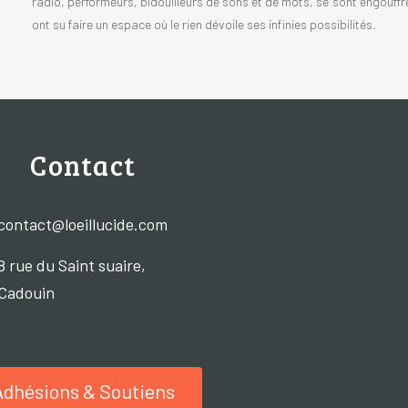
radio, performeurs, bidouilleurs de sons et de mots, se sont engouffr
ont su faire un espace où le rien dévoile ses infinies possibilités.
Contact
contact@loeillucide.com
8 rue du Saint suaire,
Cadouin
Adhésions & Soutiens