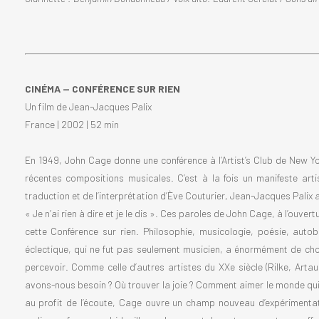
CINÉMA — CONFÉRENCE SUR RIEN
Un film de Jean-Jacques Palix
France | 2002 | 52 min
En 1949, John Cage donne une conférence à l’Artist’s Club de New Yo
récentes compositions musicales. C’est à la fois un manifeste arti
traduction et de l’interprétation d’Ève Couturier, Jean-Jacques Palix 
« Je n’ai rien à dire et je le dis ». Ces paroles de John Cage, à l’ouve
cette Conférence sur rien. Philosophie, musicologie, poésie, autob
éclectique, qui ne fut pas seulement musicien, a énormément de chos
percevoir. Comme celle d’autres artistes du XXe siècle (Rilke, Artaud
avons-nous besoin ? Où trouver la joie ? Comment aimer le monde qui n
au profit de l’écoute, Cage ouvre un champ nouveau d’expérimentat