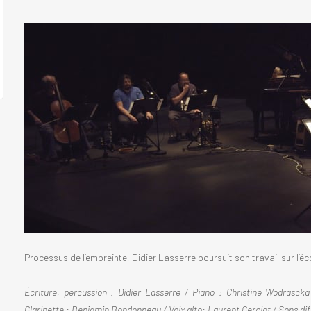
Processus de l’empreinte, Didier Lasserre poursuit son travail sur l’
Écriture, percussion : Didier Lasserre / Piano : Christine Wodrasck
Clarinette : Benjamin Bondonneau / Voix alto: Laurent Cerciat / Sons dif