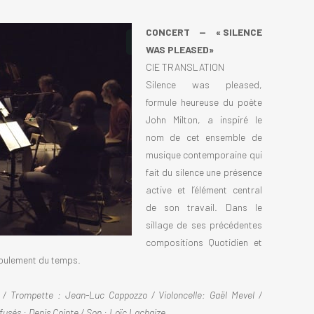
CONCERT — « SILENCE
WAS PLEASED»
CIE TRANSLATION
Silence was pleased,
formule heureuse du poète
John Milton, a inspiré le
nom de cet ensemble de
musique contemporaine qui
fait du silence une présence
active et l’élément central
de son travail. Dans le
sillage de ses précédentes
compositions Quotidien et
écoulement du temps.
a / Trompette : Jean-Luc Cappozzo / Violoncelle: Gaël Mevel /
fusés : Denis Cointe / Son : Loïc Lachaize