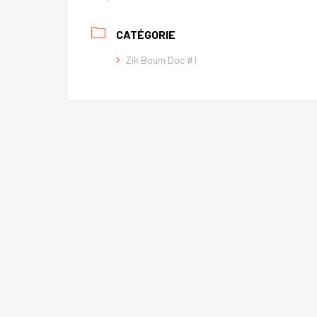
CATÉGORIE
Zik Boum Doc #1