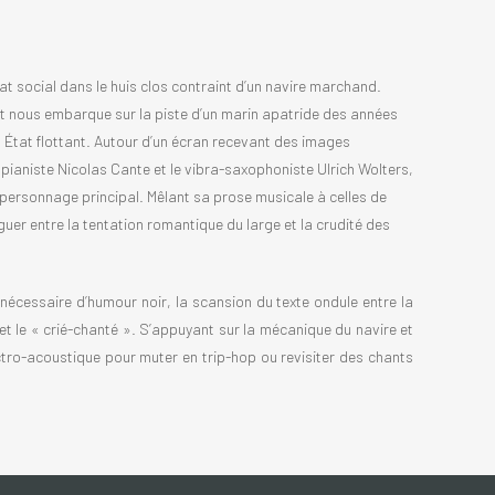
rat social dans le huis clos contraint d’un navire marchand.
t nous embarque sur la piste d’un marin apatride des années
 État flottant. Autour d’un écran recevant des images
 pianiste Nicolas Cante et le vibra-saxophoniste Ulrich Wolters,
ersonnage principal. Mêlant sa prose musicale à celles de
er entre la tentation romantique du large et la crudité des
nécessaire d’humour noir, la scansion du texte ondule entre la
 et le « crié-chanté ». S’appuyant sur la mécanique du navire et
ectro-acoustique pour muter en trip-hop ou revisiter des chants