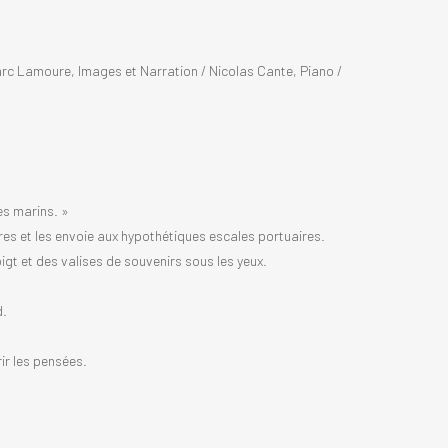
rc Lamoure, Images et Narration / Nicolas Cante, Piano /
les marins. »
ires et les envoie aux hypothétiques escales portuaires.
doigt et des valises de souvenirs sous les yeux.
d.
.
ir les pensées.