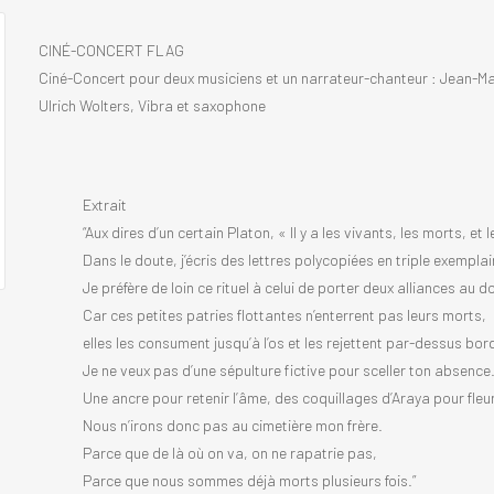
CINÉ-CONCERT FLAG
Ciné-Concert pour deux musiciens et un narrateur-chanteur : Jean-Ma
Ulrich Wolters, Vibra et saxophone
Extrait
“Aux dires d’un certain Platon, « Il y a les vivants, les morts, et 
Dans le doute, j’écris des lettres polycopiées en triple exempla
Je préfère de loin ce rituel à celui de porter deux alliances au 
Car ces petites patries flottantes n’enterrent pas leurs morts,
elles les consument jusqu’à l’os et les rejettent par-dessus bor
Je ne veux pas d’une sépulture fictive pour sceller ton absence
Une ancre pour retenir l’âme, des coquillages d’Araya pour fleur
Nous n’irons donc pas au cimetière mon frère.
Parce que de là où on va, on ne rapatrie pas,
Parce que nous sommes déjà morts plusieurs fois.”