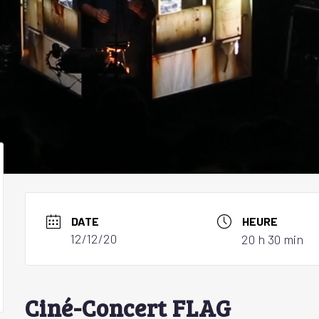
DATE
HEURE
12/12/20
20 h 30 min
Ciné-Concert FLAG