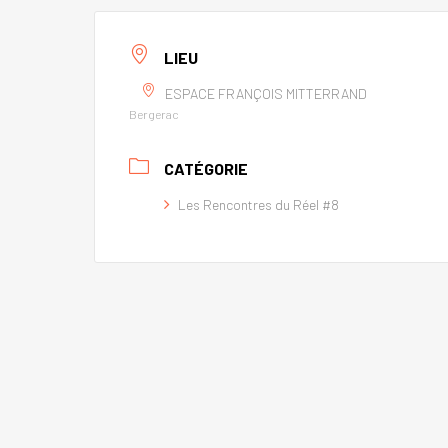
LIEU
ESPACE FRANÇOIS MITTERRAND
Bergerac
CATÉGORIE
Les Rencontres du Réel #8