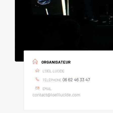
ORGANISATEUR
L'OEIL LUCIDE
06 62 46 33 47
TÉLÉPHONE
EMAIL
contact@loeillucide.com