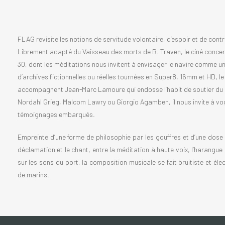
FLAG revisite les notions de servitude volontaire, d’espoir et de cont
Librement adapté du Vaisseau des morts de B. Traven, le ciné concer
30, dont les méditations nous invitent à envisager le navire comme un
d’archives fictionnelles ou réelles tournées en Super8, 16mm et HD, le
accompagnent Jean-Marc Lamoure qui endosse l’habit de soutier du p
Nordahl Grieg, Malcom Lawry ou Giorgio Agamben, il nous invite à vogu
témoignages embarqués.
Empreinte d’une forme de philosophie par les gouffres et d’une dose 
déclamation et le chant, entre la méditation à haute voix, l’harangue
sur les sons du port, la composition musicale se fait bruitiste et él
de marins.